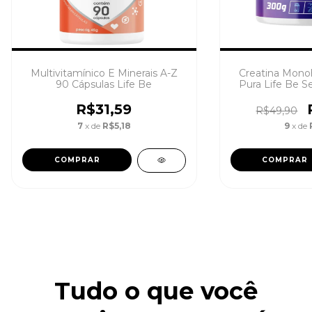
Multivitamínico E Minerais A-Z
Creatina Mono
90 Cápsulas Life Be
Pura Life Be 
R$31,59
R$49,90
7
x de
R$5,18
9
x de
Tudo o que você