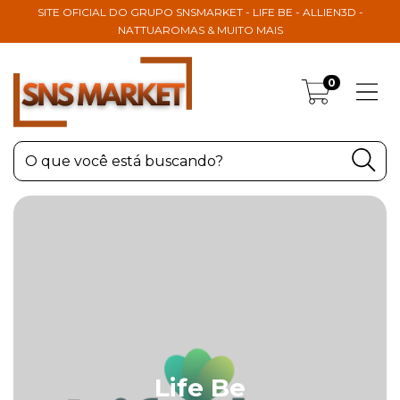
SITE OFICIAL DO GRUPO SNSMARKET - LIFE BE - ALLIEN3D -
NATTUAROMAS & MUITO MAIS
0
Life Be