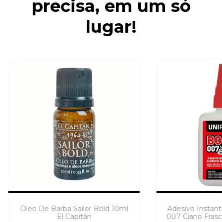
precisa, em um só
lugar!
Óleo De Barba Sailor Bold 10ml
Adesivo Instan
El Capitán
007 Ciano Fras