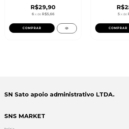
R$29,90
R$2
6
x de
R$5,66
5
x de
SN Sato apoio administrativo LTDA.
SNS MARKET