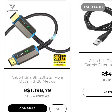
ESGOTADO
Cabo Usb Par
Garmin Forerun
73
R$4
Cabo Hdmi 8k 120hz 2.1 Fibra
11
x d
Ótica Hdr 20 Metros
R$1.198,79
E
12
x de
R$121,49