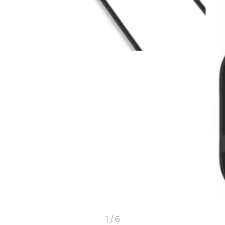
1
/
6