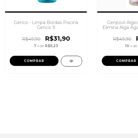
Genco - Limpa Bordas Piscina
Genpool Algic
Genco 1l
Elimina Alga Ag
R$31,90
R$49,90
R$49,90
7
x de
R$5,23
10
x de