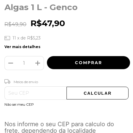
Algas 1 L - Genco
R$47,90
R$49,90
11
x de
R$5,23
Ver mais detalhes
ALTERAR CEP
Entregas para o CEP:
Meios de envio
CALCULAR
Não sei meu CEP
Nos informe o seu CEP para calculo do
frete, dependendo da localidade