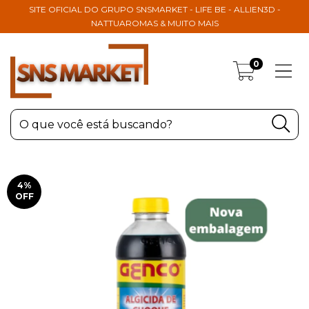
SITE OFICIAL DO GRUPO SNSMARKET - LIFE BE - ALLIEN3D -
NATTUAROMAS & MUITO MAIS
0
4
%
OFF