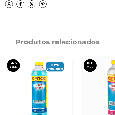
Produtos relacionados
36
%
10
%
OFF
OFF